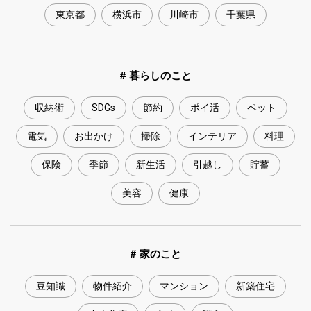
東京都
横浜市
川崎市
千葉県
# 暮らしのこと
収納術
SDGs
節約
ポイ活
ペット
電気
お出かけ
掃除
インテリア
料理
保険
季節
新生活
引越し
貯蓄
美容
健康
# 家のこと
豆知識
物件紹介
マンション
新築住宅