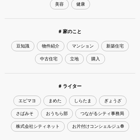
美容
健康
# 家のこと
豆知識
物件紹介
マンション
新築住宅
中古住宅
立地
購入
# ライター
エビマヨ
まめた
しらたま
ぎょうざ
さばみそ
おうちら部
つながるシティ事務局
株式会社シティネット
お片付けコンシェルジュ®