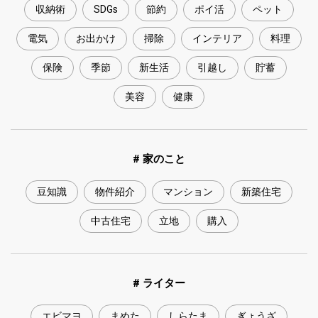
収納術
SDGs
節約
ポイ活
ペット
電気
お出かけ
掃除
インテリア
料理
保険
季節
新生活
引越し
貯蓄
美容
健康
# 家のこと
豆知識
物件紹介
マンション
新築住宅
中古住宅
立地
購入
# ライター
エビマヨ
まめた
しらたま
ぎょうざ