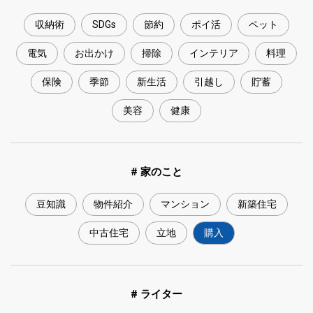
収納術
SDGs
節約
ポイ活
ペット
電気
お出かけ
掃除
インテリア
料理
保険
季節
新生活
引越し
貯蓄
美容
健康
# 家のこと
豆知識
物件紹介
マンション
新築住宅
中古住宅
立地
購入
# ライター