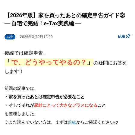
【2026年版】家を買ったあとの確定申告ガイド②
― 自宅で完結！e-Tax実践編 ―
608
2026年3月2日10:00
お金
後編では確定申告、
「
で、どうやってやるの？
」
の疑問にお答え
します！
前回の記事では、
・家を買ったあとは確定申告が必要なこと
・そしてそれが
家計にとって大きなプラスになる
こと
を整理しました。
※まだ読んでいない方は、まずは
前編
からご確認ください🌿