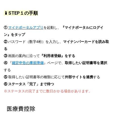
📱STEP１の手順
①
マイナポータルアプリ
を起動し、
『マイナポータルにログイ
ン』をタップ
②
パスワード（数字4桁）を入力し、
マイナンバーカードを読み取
る
③
画面の案内に沿って
『利用者登録』をする
④
『
確定申告の事前準備
』ページで、
取得したい証明書等を選択
する
⑤
取得したい証明書等の種類に応じて
外部サイト
を連携
する
⑥ ステータス「完了」まで待つ
※ステータスの完了までに数日かかる場合があります。