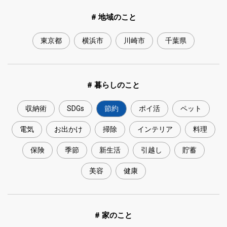
# 地域のこと
東京都
横浜市
川崎市
千葉県
# 暮らしのこと
収納術
SDGs
節約
ポイ活
ペット
電気
お出かけ
掃除
インテリア
料理
保険
季節
新生活
引越し
貯蓄
美容
健康
# 家のこと