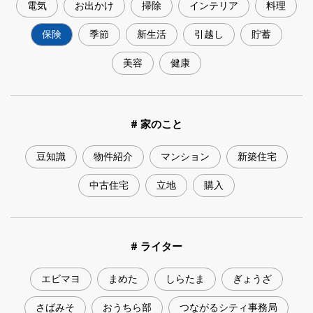
電気
お出かけ
掃除
インテリア
料理
保険
季節
新生活
引越し
貯蓄
美容
健康
# 家のこと
豆知識
物件紹介
マンション
新築住宅
中古住宅
立地
購入
# ライター
エビマヨ
まめた
しらたま
ぎょうざ
さばみそ
おうちら部
つながるシティ事務局