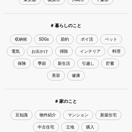
# 暮らしのこと
収納術
SDGs
節約
ポイ活
ペット
電気
お出かけ
掃除
インテリア
料理
保険
季節
新生活
引越し
貯蓄
美容
健康
# 家のこと
豆知識
物件紹介
マンション
新築住宅
中古住宅
立地
購入