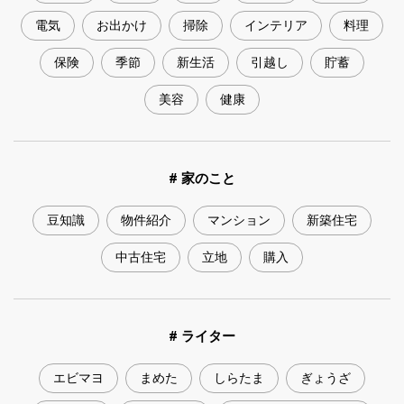
電気
お出かけ
掃除
インテリア
料理
保険
季節
新生活
引越し
貯蓄
美容
健康
# 家のこと
豆知識
物件紹介
マンション
新築住宅
中古住宅
立地
購入
# ライター
エビマヨ
まめた
しらたま
ぎょうざ