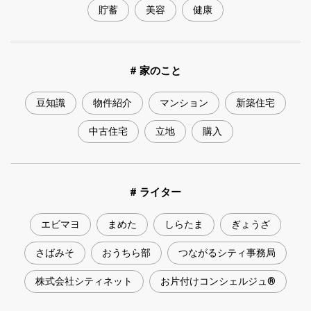
貯蓄
美容
健康
# 家のこと
豆知識
物件紹介
マンション
新築住宅
中古住宅
立地
購入
# ライター
エビマヨ
まめた
しらたま
ぎょうざ
さばみそ
おうちら部
つながるシティ事務局
株式会社シティネット
お片付けコンシェルジュ®