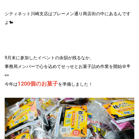
シティネット川崎支店はブレーメン通り商店街の中にあるんです
よ🐎
9月末に参加したイベントの余韻が残るなか、
事務局メンバーで心を込めてせっせとお菓子詰め作業を開始🍪🍭
🍬
1200個のお菓子
今年は
を準備しました！