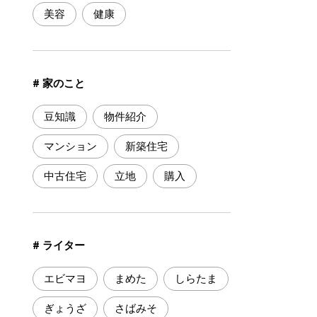
美容
健康
# 家のこと
豆知識
物件紹介
マンション
新築住宅
中古住宅
立地
購入
# ライター
エビマヨ
まめた
しらたま
ぎょうざ
さばみそ