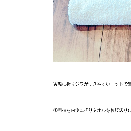
実際に折りジワがつきやすいニットで畳
①両袖を内側に折りタオルをお腹辺り