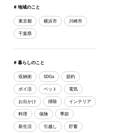
# 地域のこと
東京都
横浜市
川崎市
千葉県
# 暮らしのこと
収納術
SDGs
節約
ポイ活
ペット
電気
お出かけ
掃除
インテリア
料理
保険
季節
新生活
引越し
貯蓄