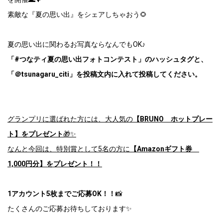
素敵な『夏の思い出』をシェアしちゃおう🌻
夏の思い出に関わるお写真ならなんでもOK♪
「#つなティ夏の思い出フォトコンテスト」のハッシュタグと、
「＠tsunagaru_citi」を投稿文内に入れて投稿してください。
グランプリに選ばれた方には、大人気の
【BRUNO ホットプレー
ト】をプレゼント
🎁✨
なんと今回は、特別賞として5名の方に
【Amazonギフト券
1,000円分】をプレゼント！！
1アカウント5枚までご応募OK！！
📸
たくさんのご応募お待ちしております✨