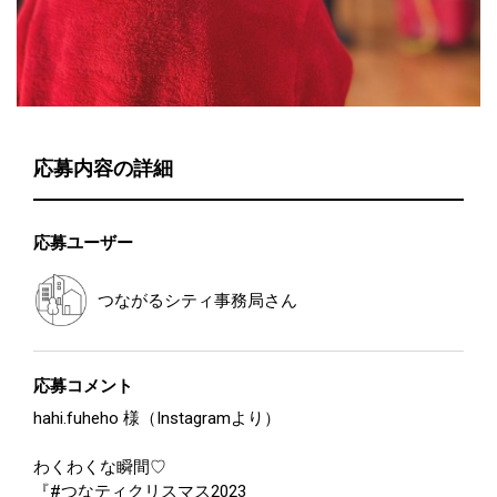
応募内容の詳細
応募ユーザー
つながるシティ事務局
さん
応募コメント
hahi.fuheho 様（Instagramより）
わくわくな瞬間♡
『#つなティクリスマス2023