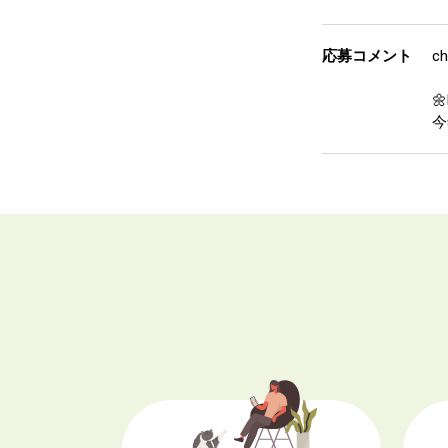
応募コメント
c
🌼
今