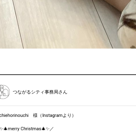
つながるシティ事務局
さん
chiehorinouchi 様（Instagramより）
✨🎄merry Christmas🎄✨／