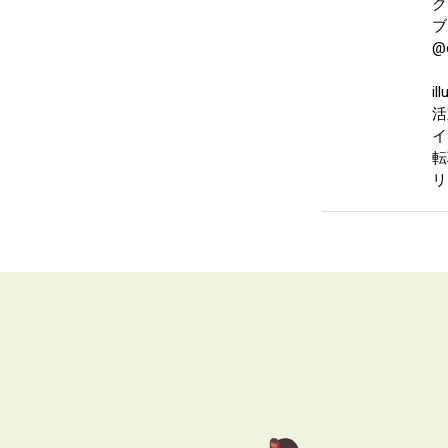
ク
ブ
@c
i
活
イ
転
リ