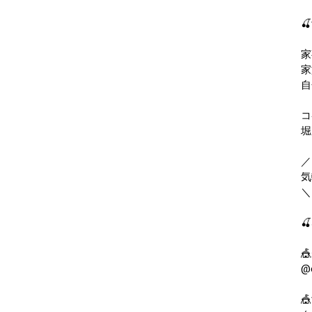
🍒
家
家
自
コ
堀
／
気
＼
🍒

@c
