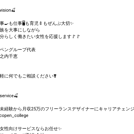
vision🍒
事🍳も仕事🖥も育児🍼もぜんぶ大切✨
族を大事にしながら
分らしく働きたい女性を応援します🚩🚩
ペングループ代表
之内千恵
軽に何でもご相談ください❣️
service🍒
未経験から月収25万のフリーランスデザイナーにキャリアチェンジ❣
open_college
女性向けサービスならお任せ✨