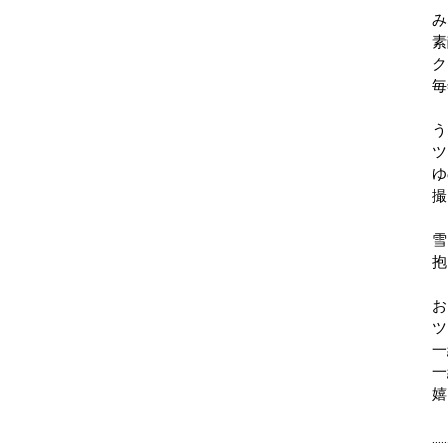
み
素
ク
毎
う
ツ
ゆ
撮
雪
抱
お
ツ
一
一
嬉
…