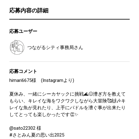
応募内容の詳細
応募ユーザー
つながるシティ事務局
さん
応募コメント
himari6675様 (Instagramより)
夏休み、一緒にシーカヤックに挑戦🌊😊漕ぎ方を教えて
もらい、キレイな海をワクワクしながら大冒険🥰🙌🎶キ
レイな魚が見れたり、上手にパドルを漕ぐ事が出来たり
してとっても楽しかったです👏✨
@sato22302 様
#さとみん夏の思い出2025