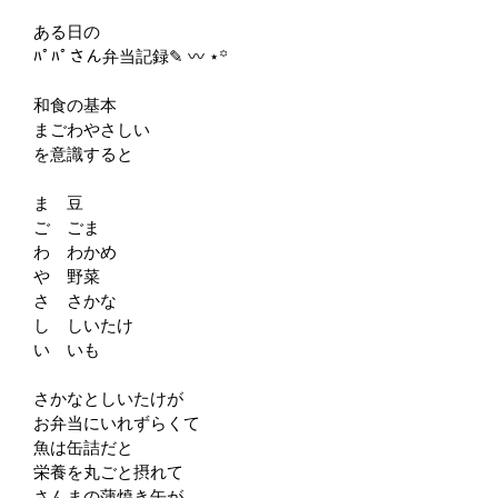
ある日の
ﾊﾟﾊﾟさん弁当記録✎ 〰︎ ⋆꙳
和食の基本
まごわやさしい
を意識すると
ま 豆
ご ごま
わ わかめ
や 野菜
さ さかな
し しいたけ
い いも
さかなとしいたけが
お弁当にいれずらくて
魚は缶詰だと
栄養を丸ごと摂れて
さんまの蒲焼き缶が