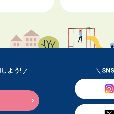
しよう!
SN