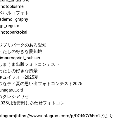
photoplusme
ベルルコフォト
edemo_graphy
jp_regular
hotoparktokai
ジブリパークのある愛知
わたしの好きな愛知旅
imaumaprint_publish
しまうま出版フォトコンテスト
わたしの好きな風景
キュイフォト2025夏
つなティ夏の思い出フォトコンテスト2025
unagaru_citi
カクレシアワセ
2025明治安田しあわせフォトコン
stagram(https://www.instagram.com/p/DOI4CY6Em2l/)より