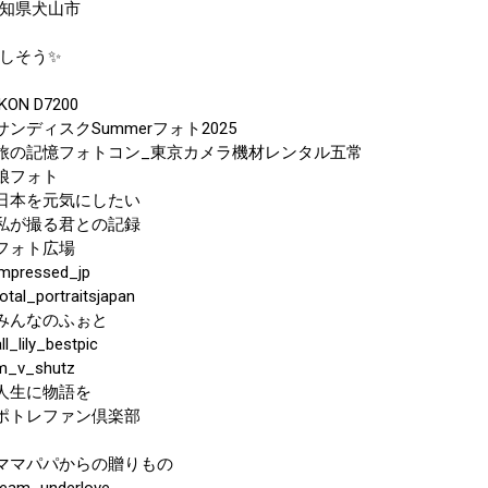
知県犬山市
しそう✨
KON D7200
サンディスクSummerフォト2025
旅の記憶フォトコン_東京カメラ機材レンタル五常
娘フォト
日本を元気にしたい
私が撮る君との記録
フォト広場
mpressed_jp
otal_portraitsjapan
みんなのふぉと
ll_lily_bestpic
m_v_shutz
人生に物語を
ポトレファン倶楽部
ママパパからの贈りもの
eam_underlove