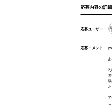
応募内容の詳細
応募ユーザー
応募コメント
y
あ
2
遊
場
お
で
こ