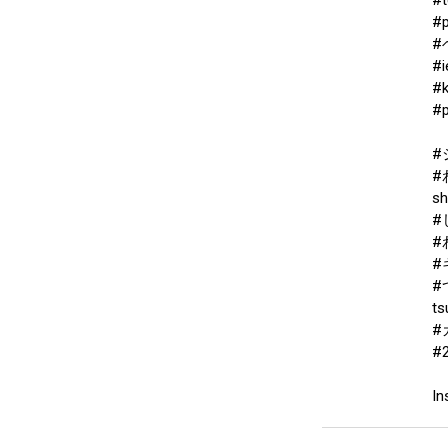
#
#
#i
#k
#p
#
#
sh
#
#
#
#
ts
#
#
In