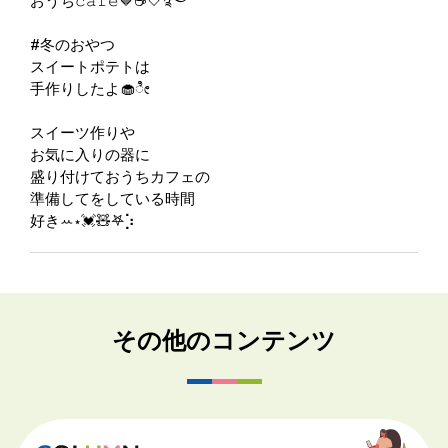
おうち𝚌𝚊𝚏𝚎🤎☕️🤍࿐
#冬のおやつ
スイートポテトは
手作りしたよ🧁ೀ
スイーツ作りや
お気に入りの器に
盛り付けておうちカフェの
準備してをしている時間
好きꕀ⋆💓🧸𖤐⡱
その他のコンテンツ