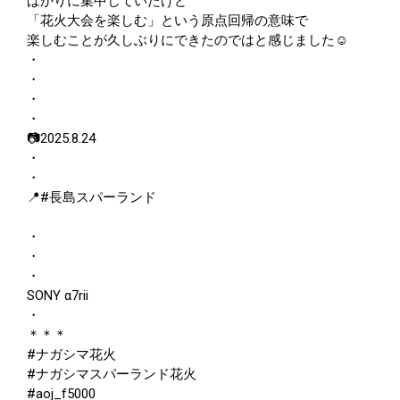
ばかりに集中していたけど
「花火大会を楽しむ」という原点回帰の意味で
楽しむことが久しぶりにできたのではと感じました☺️
・
・
・
・
📷2025.8.24
・
・
📍#長島スパーランド
・
・
・
SONY α7rii
・
＊＊＊
#ナガシマ花火
#ナガシマスパーランド花火
#aoj_f5000