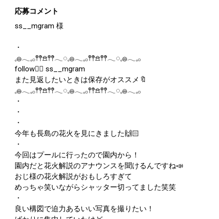
応募コメント
ss__mgram 様
・
𓈒𓐍𓂃𓈒𓂂𖤣𖤥𖠿𖤣𖤥𓂃◌𓈒𓐍𓂃𓈒𓂂𖤣𖤥𖠿𖤣𖤥𓂃◌𓈒𓐍𓂃𓈒𓂂
follow👉🏻 ss__mgram
また見返したいときは保存がオススメ🔖
𓈒𓐍𓂃𓈒𓂂𖤣𖤥𖠿𖤣𖤥𓂃◌𓈒𓐍𓂃𓈒𓂂𖤣𖤥𖠿𖤣𖤥𓂃◌𓈒𓐍𓂃𓈒𓂂
・
・
・
今年も長島の花火を見にきました🙌🏻
・
今回はプールに行ったので園内から！
園内だと花火解説のアナウンスを聞けるんですね📣
おじ様の花火解説がおもしろすぎて
めっちゃ笑いながらシャッター切ってました笑笑
・
良い構図で迫力あるいい写真を撮りたい！