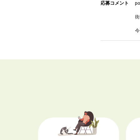
応募コメント
p
街
今