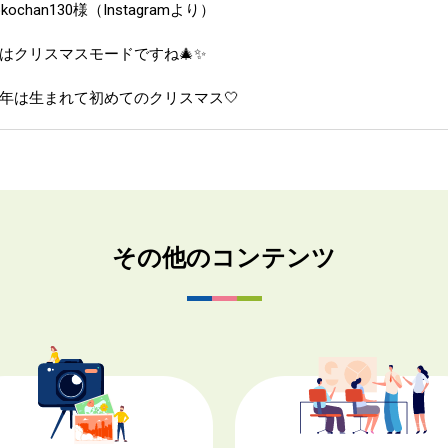
okochan130様（Instagramより）
はクリスマスモードですね🎄✨
年は生まれて初めてのクリスマス🤍
その他のコンテンツ