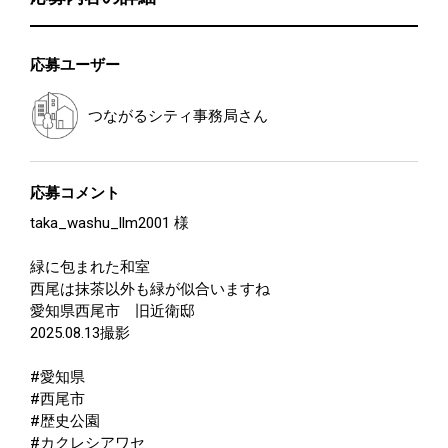
応募ユーザー
つながるシティ事務局
さん
応募コメント
taka_washu_llm2001 様
緑に包まれた和室
西尾は抹茶以外も緑が似合いますね
愛知県西尾市 旧近衛邸
2025.08.13撮影
#愛知県
#西尾市
#歴史公園
#カクレシアワセ