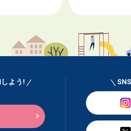
しよう!
SN