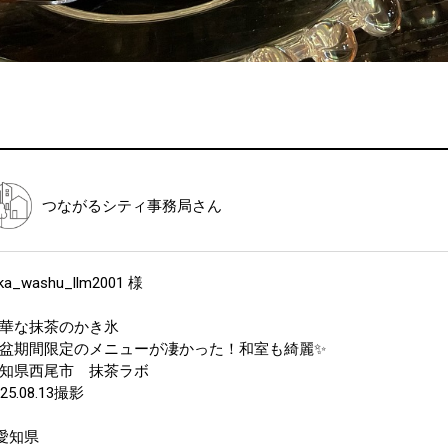
つながるシティ事務局
さん
ka_washu_llm2001 様
華な抹茶のかき氷
盆期間限定のメニューが凄かった！和室も綺麗✨
知県西尾市 抹茶ラボ
025.08.13撮影
愛知県