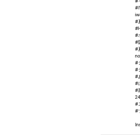
#
#
iw
#
#
#
#
#
no
#
#
#
#
#
24
#
#
In