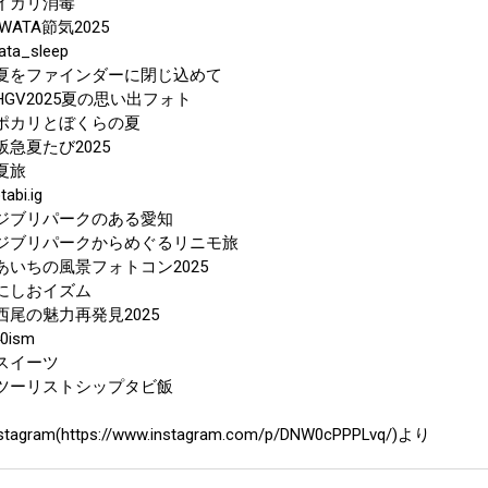
イカリ消毒
IWATA節気2025
ata_sleep
夏をファインダーに閉じ込めて
HGV2025夏の思い出フォト
ポカリとぼくらの夏
阪急夏たび2025
夏旅
tabi.ig
ジブリパークのある愛知
ジブリパークからめぐるリニモ旅
あいちの風景フォトコン2025
にしおイズム
西尾の魅力再発見2025
0ism
スイーツ
ツーリストシップタビ飯
stagram(https://www.instagram.com/p/DNW0cPPPLvq/)より