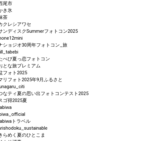
西尾市
かき氷
抹茶
カクレシアワセ
サンディスクSummerフォトコン2025
hone12mini
ナショジオ30周年フォトコン_旅
ill_tabebi
たべび夏っ恋フォトコン
おとな旅プレミアム
盆フォト2025
マリフォト2025年9月ふるさと
unagaru_citi
つなティ夏の思い出フォトコンテスト2025
スゴ得2025夏
abiwa
biwa_official
tabiwaトラベル
arishodoku_sustainable
きらめく夏のひとこま