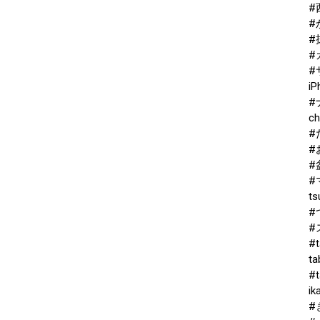
#
#
#
#
#
iP
#
ch
#
#
#
#
ts
#
#
#t
ta
#
ik
#