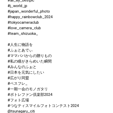
#all_lily_bestpic
#j_world_jp
#japan_wonderful_photo
#happy_rainbowclub_2024
#tokyocameraclub
#love_camera_club
#team_shizuoka_
#人生に物語を
#ふぉとあでぃ
#ママパパからの贈りもの
#私の瞳がきらめいた瞬間
#みんなのふぉと
#日本を元気にしたい
#広がり同盟
#ベスフレ_
#一期一会のモノガタリ
#ポトレファン倶楽部2024
#フォト広場
#つなティスマイルフォトコンテスト2024
@tsunagaru_citi