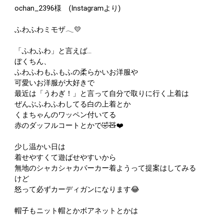
ochan_2396様 (Instagramより)
ふわふわミモザ𓂃💛
「ふわふわ」と言えば…
ぼくちん、
ふわふわもふもふの柔らかいお洋服や
可愛いお洋服が大好きで
最近は「うわぎ！」と言って自分で取りに行く上着は
ぜんぶふわふわしてる白の上着とか
くまちゃんのワッペン付いてる
赤のダッフルコートとかで🤣🧸❤️
少し温かい日は
着せやすくて遊ばせやすいから
無地のシャカシャカパーカー着ようって提案はしてみる
けど
怒って必ずカーディガンになります😂
帽子もニット帽とかボアネットとかは