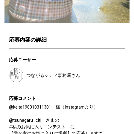
応募内容の詳細
応募ユーザー
つながるシティ事務局
さん
応募コメント
@keita198310311301 様（Instagramより）
@tsunagaru_citi さまの
#私のお気に入りコンテスト に
【我が家のお気に入りの場所】で応募します❣