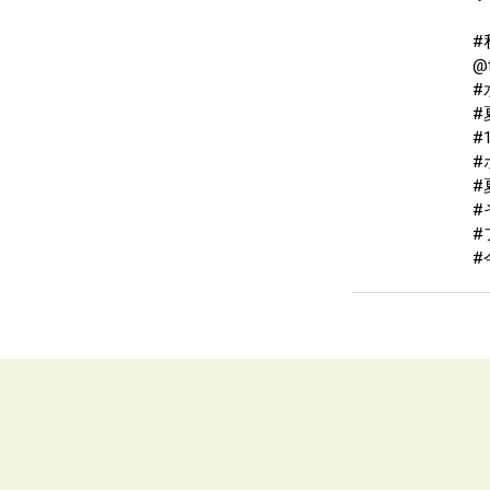
#
@t
#
#
#
#
#
#
#
#