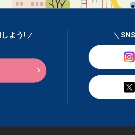
しよう!
SN