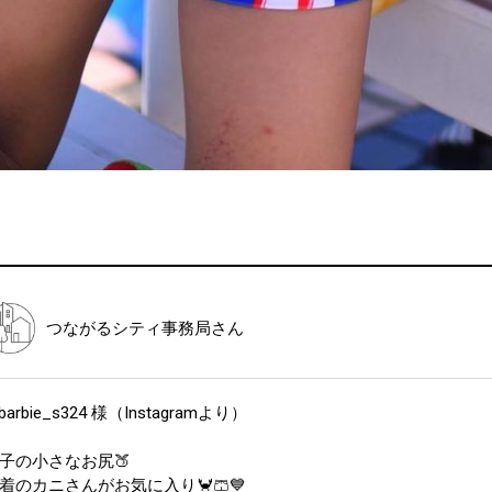
つながるシティ事務局
さん
barbie_s324 様（Instagramより）
子の小さなお尻🍑
着のカニさんがお気に入り🦀🩳💙